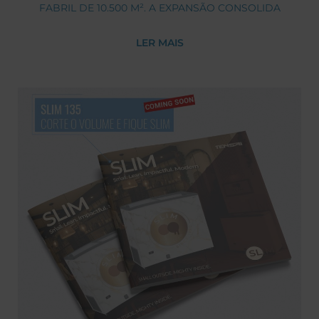
FABRIL DE 10.500 M². A EXPANSÃO CONSOLIDA
UM MODELO DE OPERAÇÃO VERTICALIZADO E
LER MAIS
SUSTENTÁVEL, QUE INTEGRA A PRODUÇÃO DE
COMPONENTES PARA FRIO COMERCIAL E
PROFISSIONAL, BEM COMO PARA MOBILIÁRIO
TÉCNICO E SOLUÇÕES INDUSTRIAIS EM
POLÍMEROS AVANÇADOS. O PLANO
ESTRATÉGICO PROJETA UM CRESCIMENTO
ACUMULADO ENTRE 22% E 28% NOS 3 A 4 ANOS
APÓS A ENTRADA PLENA EM OPERAÇÃO,
SUSTENTADO POR AUTOMAÇÃO, DIGITALIZAÇÃO
VIA MES E EXPANSÃO INTERNACIONAL FOCADA
EM MERCADOS CORE.