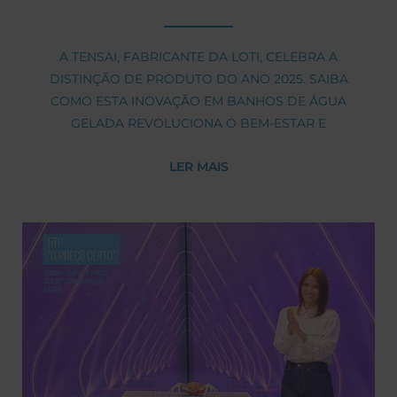
A TENSAI, FABRICANTE DA LOTI, CELEBRA A
DISTINÇÃO DE PRODUTO DO ANO 2025. SAIBA
COMO ESTA INOVAÇÃO EM BANHOS DE ÁGUA
GELADA REVOLUCIONA O BEM-ESTAR E
SUSTENTABILIDADE.
LER MAIS