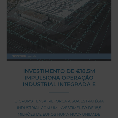
INVESTIMENTO DE €18,5M
IMPULSIONA OPERAÇÃO
INDUSTRIAL INTEGRADA E
SUSTENTÁVEL DO GRUPO TENSAI
O GRUPO TENSAI REFORÇA A SUA ESTRATÉGIA
INDUSTRIAL COM UM INVESTIMENTO DE 18,5
MILHÕES DE EUROS NUMA NOVA UNIDADE