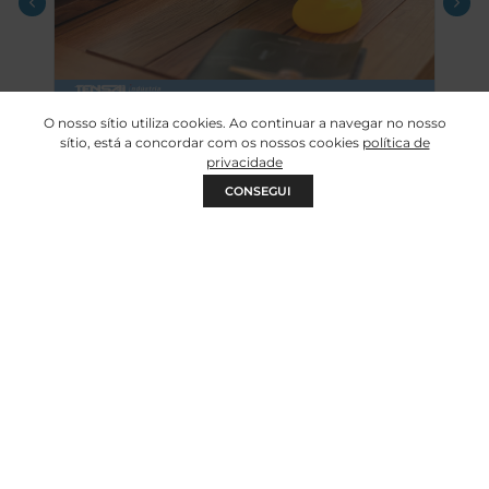
O nosso sítio utiliza cookies. Ao continuar a navegar no nosso
NOTÍCIAS
sítio, está a concordar com os nossos cookies
política de
privacidade
a
TENSAI Indústria vê LOTI distinguida
CONSEGUI
como Sustainable Choice 2026