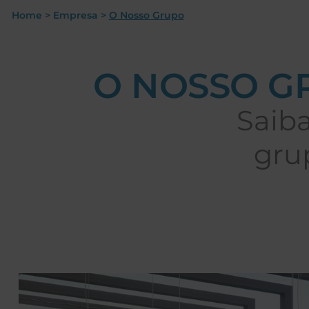
Home
>
Empresa
>
O Nosso Grupo
O NOSSO G
Saib
gru