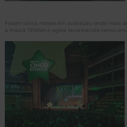
Foram vários meses em avaliação, onde mais 
a marca TENSAI é agora reconhecida como um