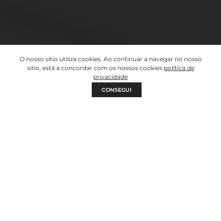
O nosso sítio utiliza cookies. Ao continuar a navegar no nosso
sítio, está a concordar com os nossos cookies
política de
privacidade
CONSEGUI
Home
>
DOMÉSTICO
DOMÉSTICO
Soluções Home Appliance de
elevada eficiência energética!
Fabrico OEM | PRIVATE LABEL de