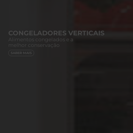
CONGELADORES VERTICAIS
Alimentos congelados e a
melhor conservação
SABER MAIS