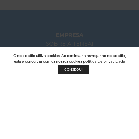
EMPRESA
SOBRE A TENSAI
O NOSSO GRUPO
O nosso sítio utiliza cookies. Ao continuar a navegar no nosso sítio,
política de privacidade
está a concordar com os nossos cookies
MENSAGEM CHAIRMAN
CONSEGUI
EQUIPA TENSAI
RECRUTAMENTO
SUSTENTABILIDADE
QUALIDADE
FABRICANTE OEM | PRIVATE LABEL
DOCUMENTOS CORPORATIVOS