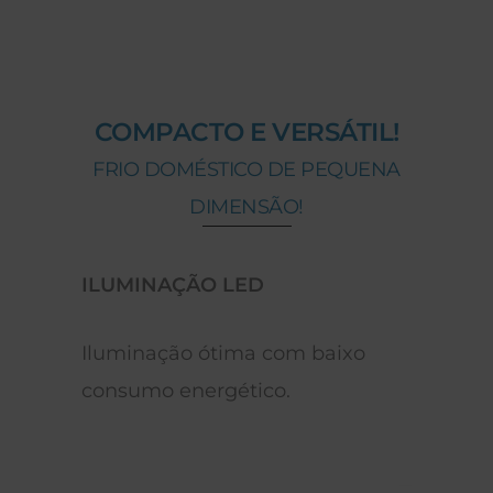
COMPACTO E VERSÁTIL!
FRIO DOMÉSTICO DE PEQUENA
DIMENSÃO!
ILUMINAÇÃO LED
PORT
Iluminação ótima com baixo
Possib
o
consumo energético.
equip
espaç