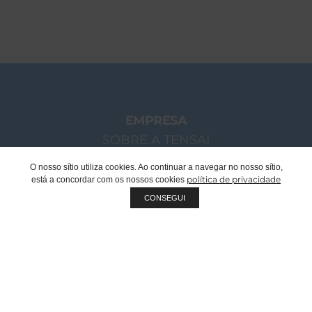
EMPRESA
SOBRE A TENSAI
O NOSSO GRUPO
O nosso sítio utiliza cookies. Ao continuar a navegar no nosso sítio,
política de privacidade
está a concordar com os nossos cookies
MENSAGEM CHAIRMAN
CONSEGUI
EQUIPA TENSAI
RECRUTAMENTO
SUSTENTABILIDADE
QUALIDADE