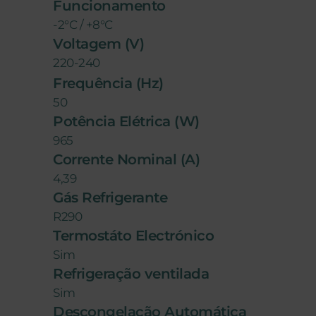
Funcionamento
-2°C / +8°C
Voltagem (V)
220-240
Frequência (Hz)
50
Potência Elétrica (W)
965
Corrente Nominal (A)
4,39
Gás Refrigerante
R290
Termostáto Electrónico
Sim
Refrigeração ventilada
Sim
Descongelação Automática