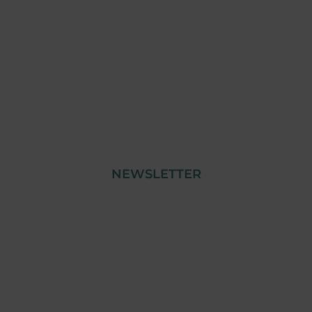
Plano Recuperar Portugal
NEWSLETTER
© Copyright 2023 Tensai Indústria | Todos os
Direitos Reservados