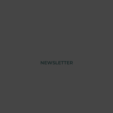
Plano Recuperar Portugal
NEWSLETTER
© Copyright 2023 Tensai Indústria | Todos os
Direitos Reservados