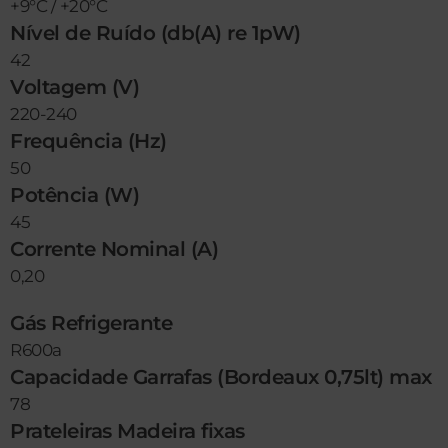
+9°C / +20°C
Nível de Ruído (db(A) re 1pW)
42
Voltagem (V)
220-240
Frequência (Hz)
50
Potência (W)
45
Corrente Nominal (A)
0,20
Gás Refrigerante
R600a
Capacidade Garrafas (Bordeaux 0,75lt) max
78
Prateleiras Madeira fixas