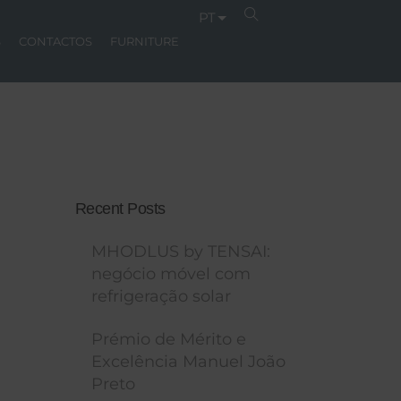
PT
S
CONTACTOS
FURNITURE
Recent Posts
MHODLUS by TENSAI:
negócio móvel com
refrigeração solar
Prémio de Mérito e
Excelência Manuel João
Preto