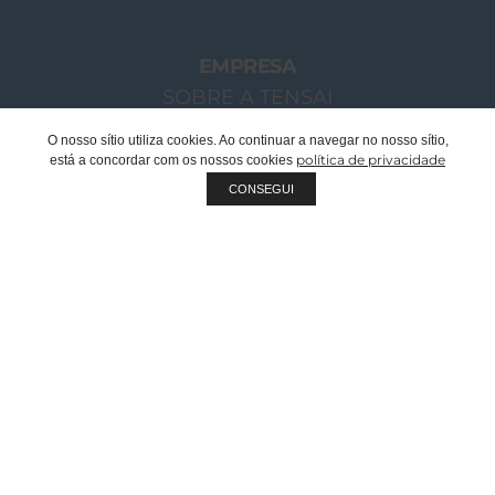
EMPRESA
SOBRE A TENSAI
O NOSSO GRUPO
O nosso sítio utiliza cookies. Ao continuar a navegar no nosso sítio,
política de privacidade
está a concordar com os nossos cookies
MENSAGEM CHAIRMAN
CONSEGUI
EQUIPA TENSAI
RECRUTAMENTO
SUSTENTABILIDADE
QUALIDADE
FABRICANTE OEM | PRIVATE LABEL
DOCUMENTOS CORPORATIVOS
CATÁLOGOS