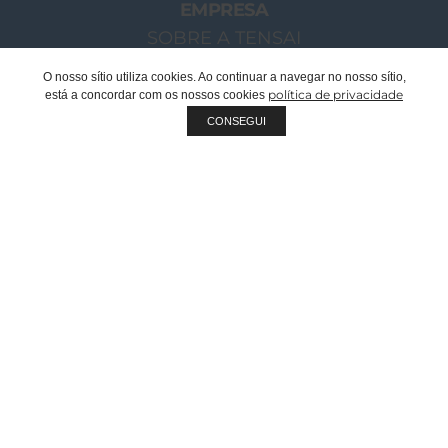
EMPRESA
SOBRE A TENSAI
O NOSSO GRUPO
O nosso sítio utiliza cookies. Ao continuar a navegar no nosso sítio,
política de privacidade
está a concordar com os nossos cookies
MENSAGEM CHAIRMAN
CONSEGUI
EQUIPA TENSAI
RECRUTAMENTO
SUSTENTABILIDADE
QUALIDADE
FABRICANTE OEM | PRIVATE LABEL
DOCUMENTOS CORPORATIVOS
CATÁLOGOS
PROJETOS