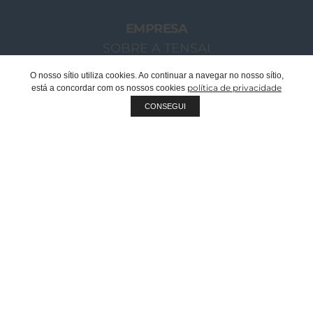
EMPRESA
SOBRE A TENSAI
O NOSSO GRUPO
O nosso sítio utiliza cookies. Ao continuar a navegar no nosso sítio,
política de privacidade
está a concordar com os nossos cookies
MENSAGEM CHAIRMAN
CONSEGUI
EQUIPA TENSAI
RECRUTAMENTO
SUSTENTABILIDADE
QUALIDADE
FABRICANTE OEM | PRIVATE LABEL
DOCUMENTOS CORPORATIVOS
CATÁLOGOS
PROJETOS