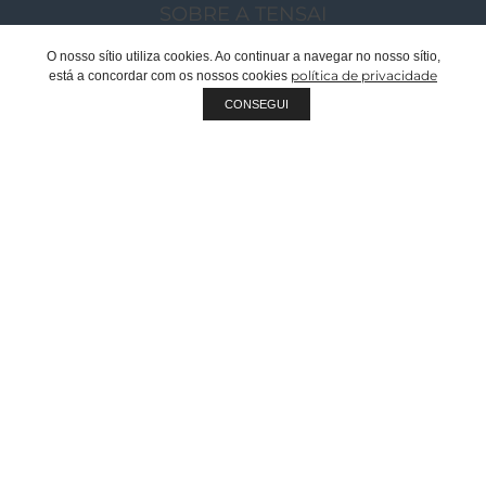
SOBRE A TENSAI
O NOSSO GRUPO
O nosso sítio utiliza cookies. Ao continuar a navegar no nosso sítio,
política de privacidade
está a concordar com os nossos cookies
MENSAGEM CHAIRMAN
CONSEGUI
EQUIPA TENSAI
RECRUTAMENTO
SUSTENTABILIDADE
QUALIDADE
FABRICANTE OEM | PRIVATE LABEL
DOCUMENTOS CORPORATIVOS
CATÁLOGOS
PROJETOS