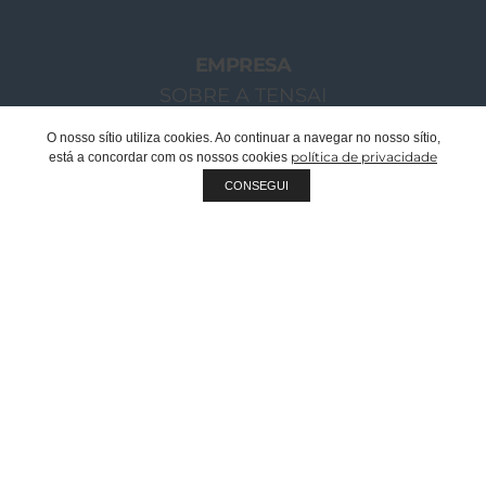
EMPRESA
SOBRE A TENSAI
O NOSSO GRUPO
O nosso sítio utiliza cookies. Ao continuar a navegar no nosso sítio,
política de privacidade
está a concordar com os nossos cookies
MENSAGEM CHAIRMAN
CONSEGUI
EQUIPA TENSAI
RECRUTAMENTO
SUSTENTABILIDADE
QUALIDADE
FABRICANTE OEM | PRIVATE LABEL
DOCUMENTOS CORPORATIVOS
CATÁLOGOS