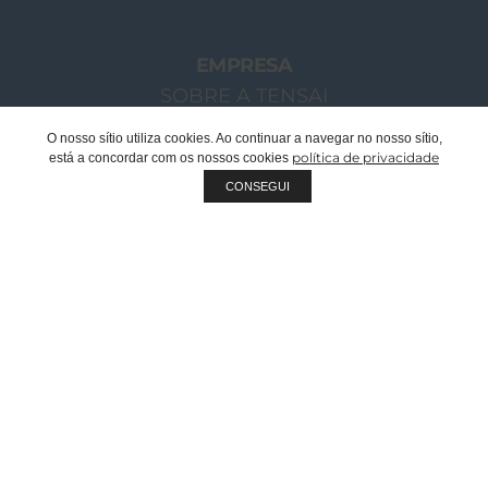
EMPRESA
SOBRE A TENSAI
O NOSSO GRUPO
O nosso sítio utiliza cookies. Ao continuar a navegar no nosso sítio,
política de privacidade
está a concordar com os nossos cookies
MENSAGEM CHAIRMAN
CONSEGUI
EQUIPA TENSAI
RECRUTAMENTO
SUSTENTABILIDADE
QUALIDADE
FABRICANTE OEM | PRIVATE LABEL
DOCUMENTOS CORPORATIVOS
CATÁLOGOS