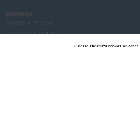
EMPRESA
SOBRE A TENSAI
O NOSSO GRUPO
MENSAGEM CHAIRMAN
O nosso sítio utiliza cookies. Ao cont
EQUIPA TENSAI
RECRUTAMENTO
SUSTENTABILIDADE
QUALIDADE
FABRICANTE OEM | PRIVATE LABEL
DOCUMENTOS CORPORATIVOS
CATÁLOGOS
PROJETOS