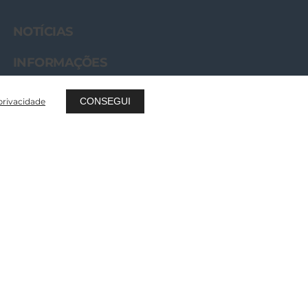
NOTÍCIAS
INFORMAÇÕES
CONTACTOS
CONSEGUI
 privacidade
FAQ
POLÍTICA DE PRIVACIDADE
POLÍTICA DE COOKIES
POLÍTICA INTEGRADA
PROJECTOS FINANCIADOS
LIVRO DE RECLAMAÇÕES ONLINE
WHISTLEBLOWING