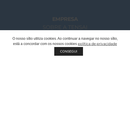
EMPRESA
SOBRE A TENSAI
O NOSSO GRUPO
O nosso sítio utiliza cookies. Ao continuar a navegar no nosso sítio,
política de privacidade
está a concordar com os nossos cookies
MENSAGEM CHAIRMAN
CONSEGUI
EQUIPA TENSAI
RECRUTAMENTO
SUSTENTABILIDADE
QUALIDADE
FABRICANTE OEM | PRIVATE LABEL
DOCUMENTOS CORPORATIVOS
CATÁLOGOS