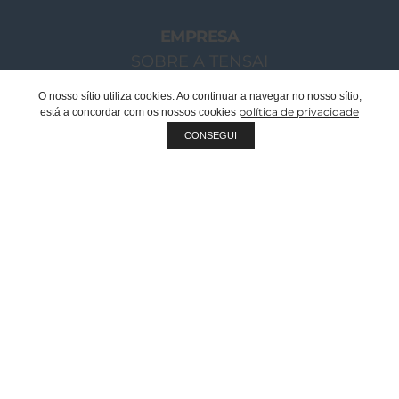
EMPRESA
SOBRE A TENSAI
O NOSSO GRUPO
O nosso sítio utiliza cookies. Ao continuar a navegar no nosso sítio,
política de privacidade
está a concordar com os nossos cookies
MENSAGEM CHAIRMAN
CONSEGUI
EQUIPA TENSAI
RECRUTAMENTO
SUSTENTABILIDADE
QUALIDADE
FABRICANTE OEM | PRIVATE LABEL
DOCUMENTOS CORPORATIVOS
CATÁLOGOS
PROJETOS