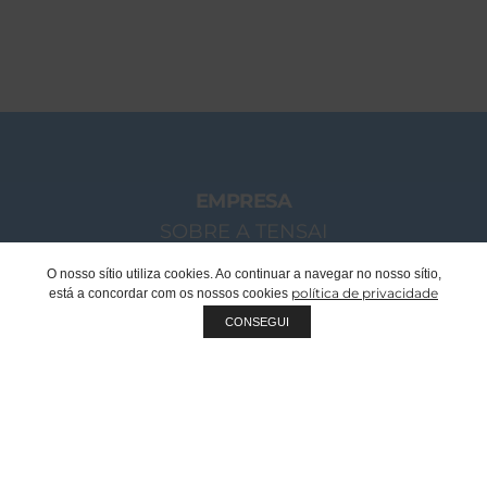
EMPRESA
SOBRE A TENSAI
O NOSSO GRUPO
O nosso sítio utiliza cookies. Ao continuar a navegar no nosso sítio,
política de privacidade
está a concordar com os nossos cookies
MENSAGEM CHAIRMAN
CONSEGUI
EQUIPA TENSAI
RECRUTAMENTO
SUSTENTABILIDADE
QUALIDADE