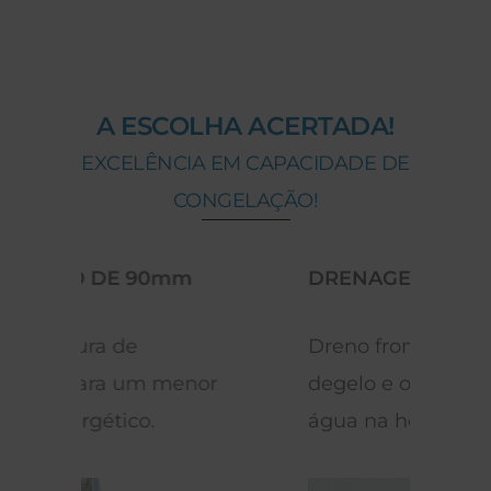
A ESCOLHA ACERTADA!
EXCELÊNCIA EM CAPACIDADE DE
CONGELAÇÃO!
DRENAGEM
ILU
Dreno frontal, que facilita o
Ilum
degelo e o escoamento da
cons
água na hora de limpar.