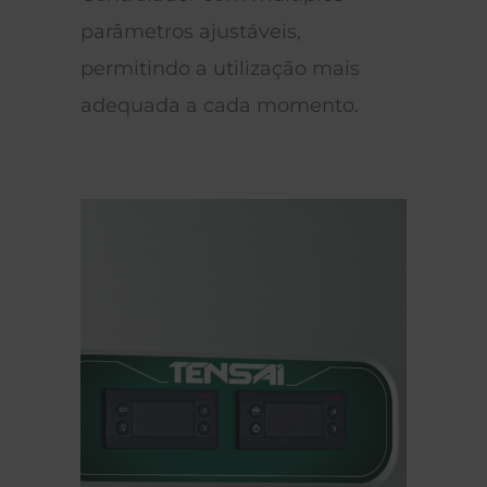
justáveis,
perto de zero (GWP=3) o 
 utilização mais
R290 não destrói a cama
 cada momento.
Ozono nem contribui para
efeito de estufa.