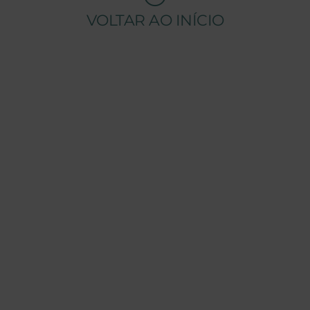
VOLTAR AO INÍCIO
EMPRESA
SOBRE A TENSAI
O NOSSO GRUPO
MENSAGEM CHAIRMAN
EQUIPA TENSAI
RECRUTAMENTO