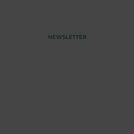
NEWSLETTER
© Copyright 2023 Tensai Indústria | Todos os
Direitos Reservados