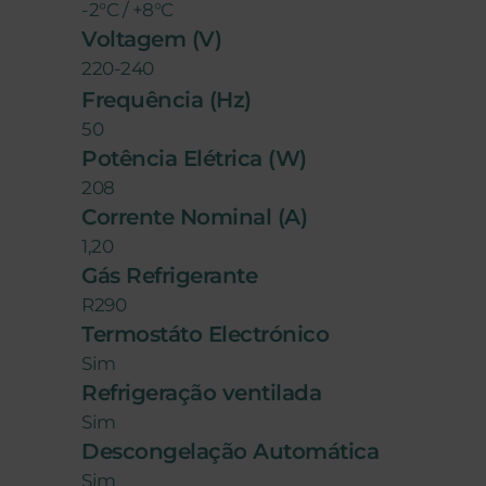
-2°C / +8°C
Voltagem (V)
220-240
Frequência (Hz)
50
Potência Elétrica (W)
208
Corrente Nominal (A)
1,20
Gás Refrigerante
R290
Termostáto Electrónico
Sim
Refrigeração ventilada
Sim
Descongelação Automática
Sim