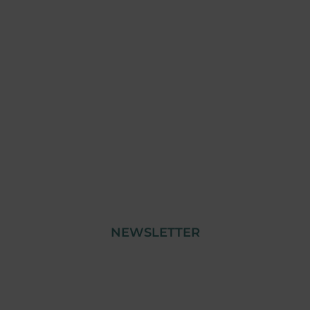
Plano Recuperar Portugal
NEWSLETTER
© Copyright 2023 Tensai Indústria | Todos os