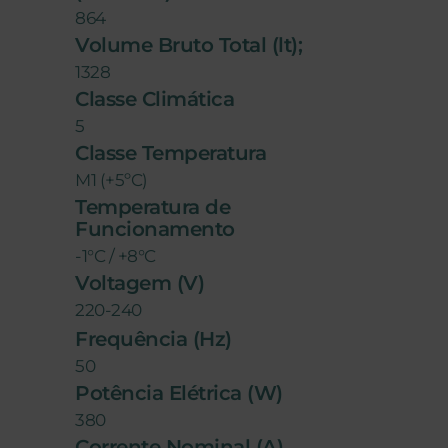
864
Volume Bruto Total (lt);
1328
Classe Climática
5
Classe Temperatura
M1 (+5ºC)
Temperatura de
Funcionamento
-1°C / +8°C
Voltagem (V)
220-240
Frequência (Hz)
50
Potência Elétrica (W)
380
Corrente Nominal (A)