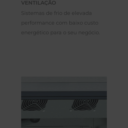
VENTILAÇÃO
istemas de frio de elevada
Maior fluxo de
erformance com baixo custo
equipamento,
nergético para o seu negócio.
mais uniforme
capacidade de
congelação.