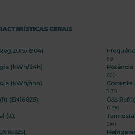
RACTERÍSTICAS GERAIS
(Reg.2015/1904)
Frequênci
50
gia (kWh/24h)
Potência 
620
gia (kWh/ano)
Corrente
3,70
(lt) (EN16825)
Gás Refr
R290
 (lt);
Termostát
Sim
(EN16825)
Refrigera