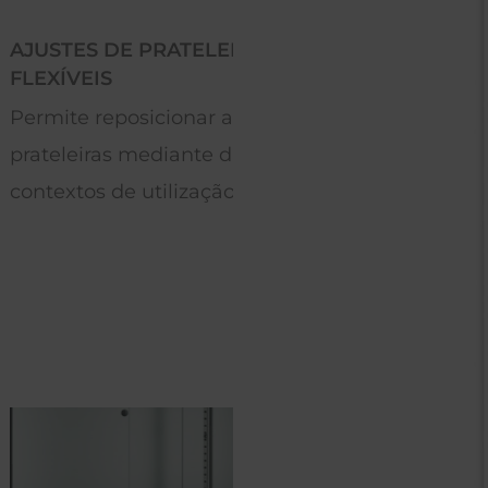
DE PRATELEIRA
CONDENSADOR INTE
S
VENTILADO
eposicionar as
Sistema de dissipação 
as mediante diferentes
otimizado potenciand
de utilização.
levada capacidade de f