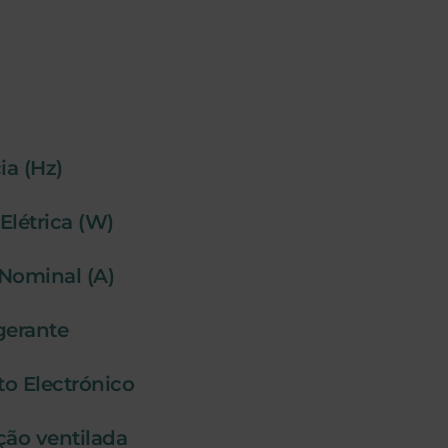
a (Hz)
Elétrica (W)
 Nominal (A)
igerante
o Electrónico
ção ventilada