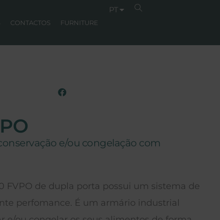
PT
S
CONTACTOS
FURNITURE
VPO
e conservação e/ou congelação com
 FVPO de dupla porta possui um sistema de
ente perfomance. É um armário industrial
ar e/ou congelar os seus alimentos de forma