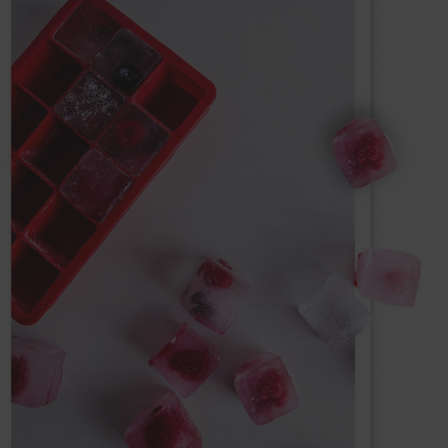
RNO
FLAT DESIGN
de calor
Design moderno e atraente para
o uma
qualquer espaço comercial.
rio