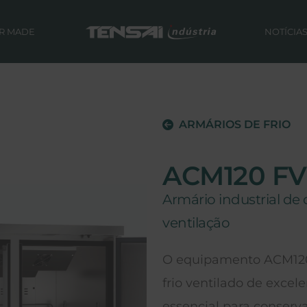
OR MADE
NOTÍCIA
ARMÁRIOS DE FRIO
ACM120 F
Armário industrial d
ventilação
O equipamento ACM120
frio ventilado de excel
essencial para conserv