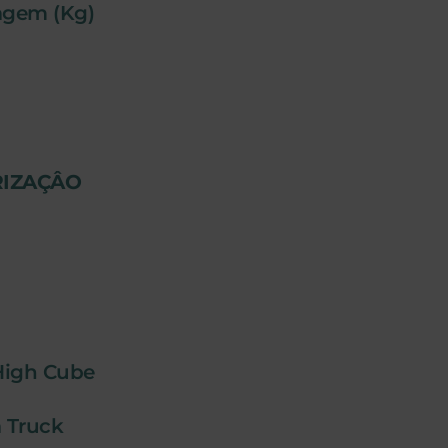
agem (Kg)
IZAÇÂO
High Cube
 Truck