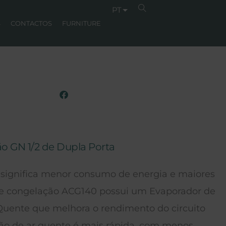
PT
S
CONTACTOS
FURNITURE
o GN 1/2 de Dupla Porta
 significa menor consumo de energia e maiores
e congelação ACG140 possui um Evaporador de
uente que melhora o rendimento do circuito
ção de ar quente é mais rápida, com menos