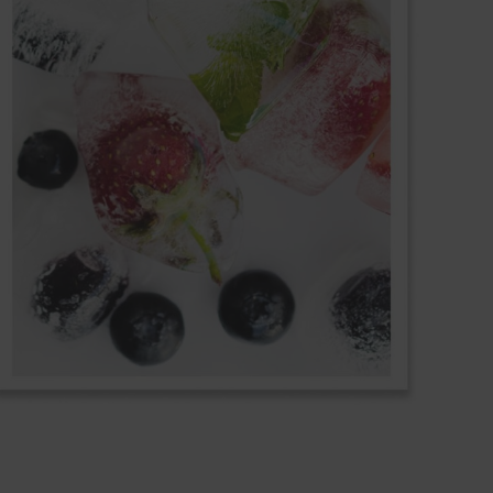
niformes e elevada
equipamento.
dade de conservação e/ou
ação.