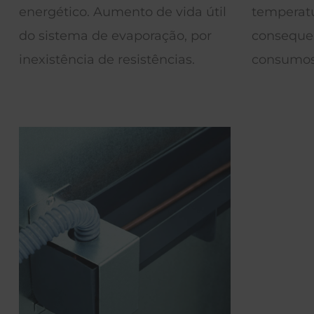
to de vida útil
temperatura interior e
poração, por
consequente redução de
istências.
consumos.