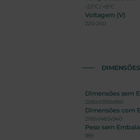
-22°C / +8°C
Voltagem (V)
220-240
DIMENSÕE
Dimensões sem 
2060x1390x890
Dimensões com 
2160x1460x940
Peso sem Embal
189