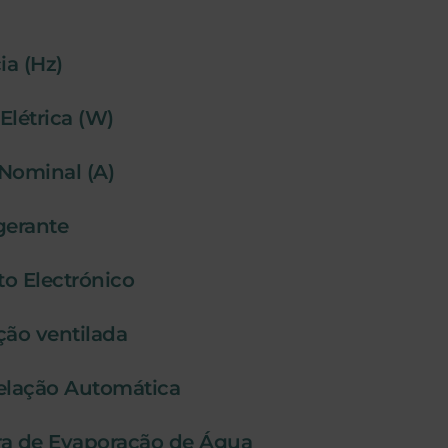
a (Hz)
Elétrica (W)
 Nominal (A)
igerante
o Electrónico
ção ventilada
lação Automática
ra de Evaporação de Água