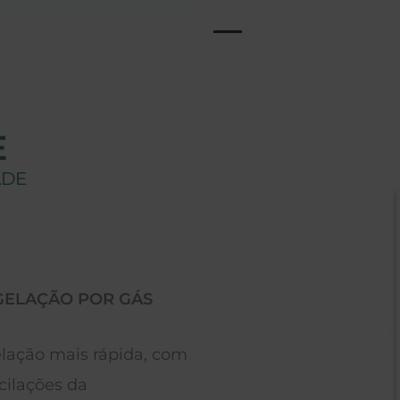
E
ADE
EVAPORADOR COM DUPLA
BAIXO
VENTILAÇÃO
om
Sistemas de frio de elevada
Maior f
performance com baixo custo
equipa