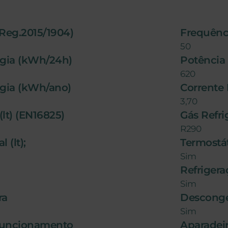
(Reg.2015/1904)
Frequênci
50
gia (kWh/24h)
Potência 
620
gia (kWh/ano)
Corrente
3,70
(lt) (EN16825)
Gás Refr
R290
 (lt);
Termostát
Sim
Refrigera
Sim
ra
Desconge
Sim
Funcionamento
Aparadei