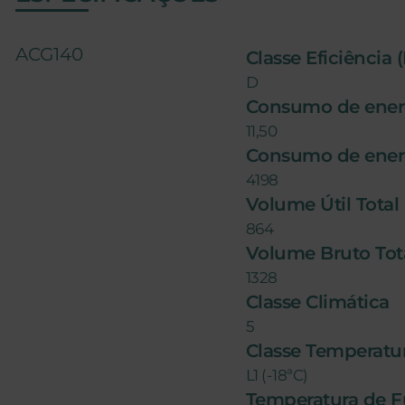
ACG140
Classe Eficiência 
D
Consumo de ener
11,50
Consumo de ener
4198
Volume Útil Total 
864
Volume Bruto Total
1328
Classe Climática
5
Classe Temperatu
L1 (-18ªC)
Temperatura de 