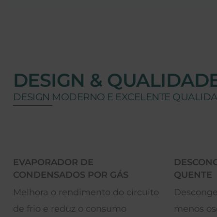
DESIGN & QUALIDAD
DESIGN MODERNO E EXCELENTE QUALID
E
DESCONGELAÇÃO POR GÁS
OR GÁS
QUENTE
nto do circuito
Descongelação mais rápida, c
 consumo
menos oscilações da